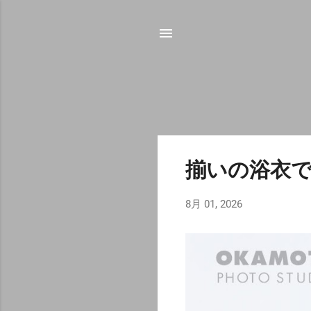
投
揃いの浴衣
稿
8月 01, 2026