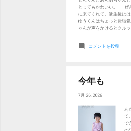
ぜんくんとあんあちゃんと
とってもかわいい。 ぜん
に来てくれて、誕生後はは
ゆうくんはちょっと緊張気
ゃんが声をかけるとクル
あんちゃんは途中でお着替
は初めてでしたが、好きに
コメントを投稿
らねぇ。 次会うのが楽し
今年も
7月 26, 2026
あ
て
で
の