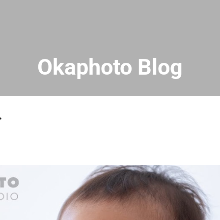
スキップしてメイン コンテンツに移動
Okaphoto Blog
で