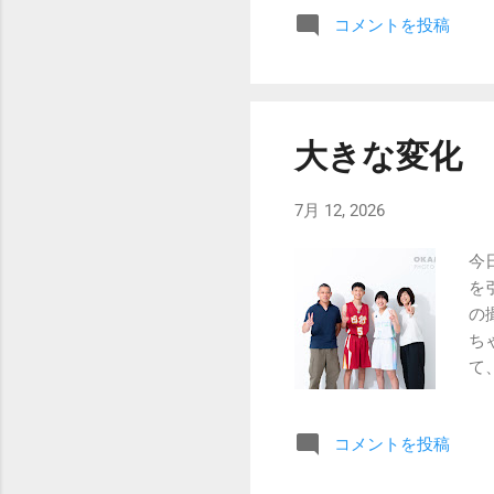
コメントを投稿
大きな変化
7月 12, 2026
今
を
の
ち
て
大
コメントを投稿