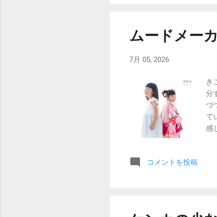
ムードメー
7月 05, 2026
き
分
づ
て
感
コメントを投稿