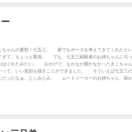
カー
こちゃんの夏割！七五三。 家でもポーズを考えてきてくれたとい
すぎて、ちょっと緊張。 でも、七五三経験者のお姉ちゃんに引っ
つほぐれたみたい。 おかげで、なかなか開かなかったきこちゃん
いって、いい笑顔も残すことができました。 そういえば七五三の
じだったなぁ、としみじみ。 ムードメーカーのお姉ちゃん、助か