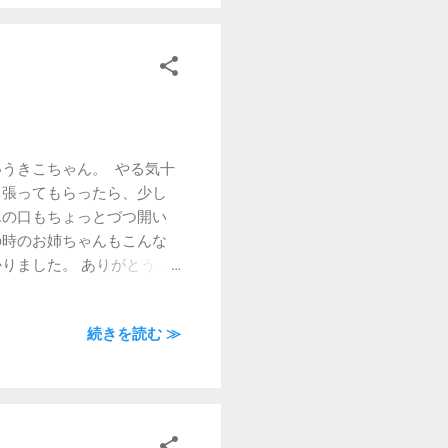
うきこちゃん。 やる気十
張ってもらったら、少し
の口もちょっとづつ開い
時のお姉ちゃんもこんな
りました。 ありがとう。
続きを読む ≫