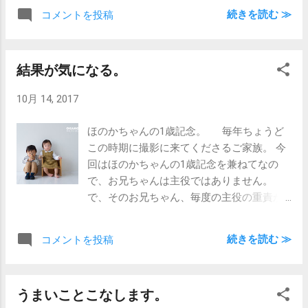
した。 いろいろ(笑) まぁ、こうやって悪
続きを読む ≫
コメントを投稿
そな顔してる時が、楽しい時だったりしま
すしね。 特に3歳は、楽しんでいただいた
もん勝ちです。
結果が気になる。
10月 14, 2017
ほのかちゃんの1歳記念。 毎年ちょうど
この時期に撮影に来てくださるご家族。 今
回はほのかちゃんの1歳記念を兼ねてなの
で、お兄ちゃんは主役ではありません。
で、そのお兄ちゃん、毎度の主役の重責か
ら開放されたからか、逆にいつになくやる
気満々。 行動もササッとしてくれて、眠た
続きを読む ≫
コメントを投稿
いタイミングだったほのかちゃんが、嫌に
なる前に撮影することができました。 お
兄ちゃん、そういうタイプなのね。
うまいことこなします。
そして、眠たかった主役、ほのかちゃん