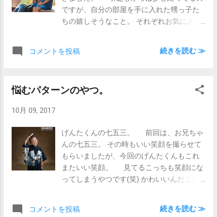
ですが、自分の部屋を手に入れた甥っ子た
ちの嬉しそうなこと。 それぞれお気に入り
の場所で撮ろうとなりましたが、それはも
ちろん各自の部屋。 部屋にもすでに個性が
続きを読む ≫
コメントを投稿
出てるのがいい感じでした。 まぁ、まだ
きれいに大事に使ってる段階かと思います
ので、いずれはもう…ね(笑) 撮影後
悩むパターンのやつ。
は、お庭の石窯で焼いたピザもいただい
て。 仕事のようなそうでもないような、楽
10月 09, 2017
しい美味しい時間でした。 家族写真
は年賀状用だそうなので、子どもらだけの
げんたくんの七五三。 前回は、お兄ちゃ
写真で。
んの七五三。 その時もいい笑顔を撮らせて
もらいましたが、今回のげんたくんもこれ
またいい笑顔。 見てるこっちも笑顔にな
ってしまうやつです(笑) かわいいんだこれ
が。 もちろん、真面目な顔も撮れました
し、いい感じでちょけてくれたので、色ん
続きを読む ≫
コメントを投稿
な表情が残せました。 これは、こちらの