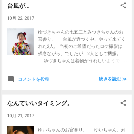
台風が…
10月 22, 2017
ゆづきちゃんの七五三とみつきちゃんのお
宮参り。 台風が近づく中、やって来てく
れた2人。 当初のご希望だったロケ撮影は
残念ながら、でしたが、2人ともご機嫌。
ゆづきちゃんは着物がうれしいようでし
たし、みつきちゃんもこにこいい笑顔。 お
天気とは違って、楽しい撮影になりまし
続きを読む ≫
コメントを投稿
た。 2人が大きくなった頃、写真を見な
がら｢この時は、台風が…｣って、振り返る感
じですかね？
なんていいタイミング。
10月 21, 2017
ゆいちゃんのお宮参り。 ゆいちゃん、到