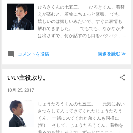
ひろきくんの七五三。 ひろきくん、着替
えが済むと、着物にちょっと緊張。 でも、
嬉しいのは嬉しいみたいで、すぐに表情も
解れてきました。 でもでも、なかなか声
は出さずで、何か話すのも口をパクパクし
てるだけ。 やっと声が聞けたのは、後半に
なってからでした(笑) エンジンがかかっ
続きを読む ≫
コメントを投稿
てからは、｢いししし｣と笑ったり、横目で
こちらを見てみたり、話すようにいろんな
表情をしてくれたので、その分撮れた写真
いい主役ぶり。
もたくさん。 楽しいアルバムができそうで
す。 写真は、近付いてくる人形を横
10月 25, 2017
目で確認中。 こういう表情も好きです。
じょうたろうくんの七五三。 元気にあい
さつをして入ってきてくれたじょうたろう
くん。 一緒に来てくれた弟くんも同様に
(笑) そして、じょうたろうくん、着物を
着るのも嬉しそうで、ずっとにこにこ。 撮