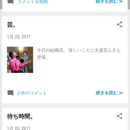
続きを読む ≫
コメントを投稿
芸。
1月 23, 2011
今日の結婚式。 珍しいことに大道芸人さん
登場。
続きを読む ≫
2 件のコメント
待ち時間。
1月 22, 2011