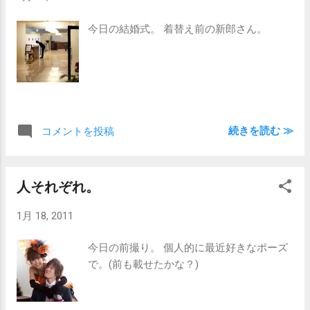
今日の結婚式。 着替え前の新郎さん。
続きを読む ≫
コメントを投稿
人それぞれ。
1月 18, 2011
今日の前撮り。 個人的に最近好きなポーズ
で。(前も載せたかな？)