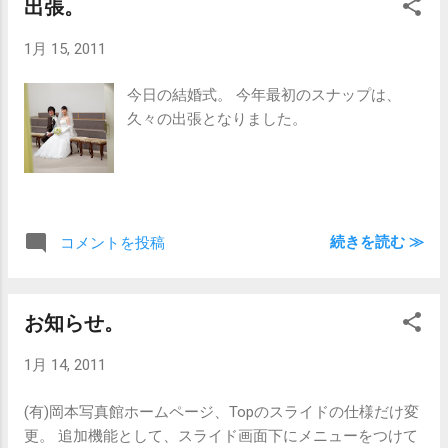
出張。
1月 15, 2011
今日の結婚式。 今年最初のスナップは、
久々の出張となりました。
続きを読む ≫
コメントを投稿
お知らせ。
1月 14, 2011
(有)岡本写真館ホームページ、Topのスライドの仕様だけ変
更。 追加機能として、スライド画面下にメニューをつけて