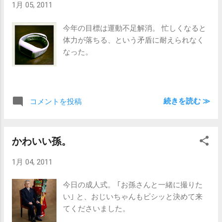
1月 05, 2011
今年の目標は運動不足解消。 忙しくなると
体力が落ちる、という矛盾に耐えられなく
なった。
続きを読む ≫
コメントを投稿
かわいい孫。
1月 04, 2011
今日の成人式。 ｢お孫さんと一緒に撮りた
い｣ と、おじいちゃんもビシッと決めて来
てくださいました。