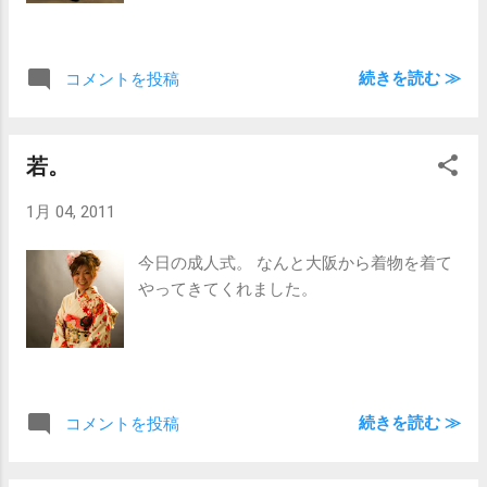
続きを読む ≫
コメントを投稿
若。
1月 04, 2011
今日の成人式。 なんと大阪から着物を着て
やってきてくれました。
続きを読む ≫
コメントを投稿