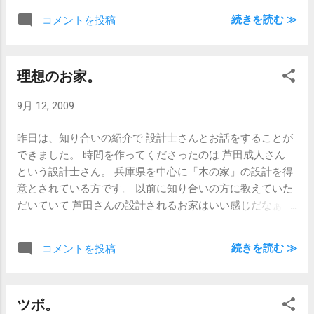
ル」 このセンス、気になります。 が、ここ
続きを読む ≫
コメントを投稿
は気にせず早く準備せねば。
理想のお家。
9月 12, 2009
昨日は、知り合いの紹介で 設計士さんとお話をすることが
できました。 時間を作ってくださったのは 芦田成人さん
という設計士さん。 兵庫県を中心に「木の家」の設計を得
意とされている方です。 以前に知り合いの方に教えていた
だいていて 芦田さんの設計されるお家はいい感じだなぁ、
と思っていました。 そんな折、ウチも近い将来店舗のリフ
ォームを考えている という話をしていたところ、昨日お会
続きを読む ≫
コメントを投稿
いすることができました。 しかし、理想の家の話は、尽き
ることが無いですね。 そう、まるで「宝くじが当たったら
話」の様に。 まだ具体的な資料もなにも無いのに 話してい
ツボ。
る内に「あぁしたい、こうしたい」と どんどん希望が出て