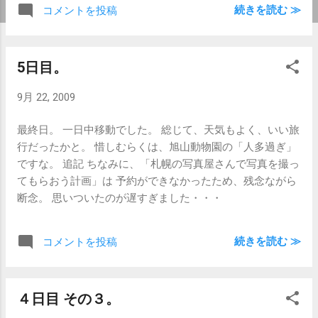
が、でもやっぱり気になるなぁ。 こうやっ
続きを読む ≫
コメントを投稿
て物欲に駆られて 買う気もないのにいろい
ろ情報を入手するのも 楽しみの一つです。
5日目。
9月 22, 2009
最終日。 一日中移動でした。 総じて、天気もよく、いい旅
行だったかと。 惜しむらくは、旭山動物園の「人多過ぎ」
ですな。 追記 ちなみに、「札幌の写真屋さんで写真を撮っ
てもらおう計画」は 予約ができなかったため、残念ながら
断念。 思いついたのが遅すぎました・・・
続きを読む ≫
コメントを投稿
４日目 その３。