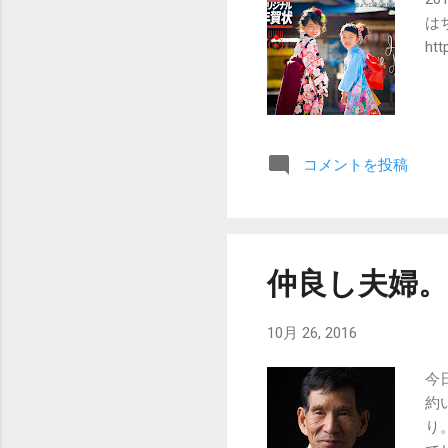
は
htt
コメントを投稿
仲良し夫婦。
10月 26, 2016
今
約
り