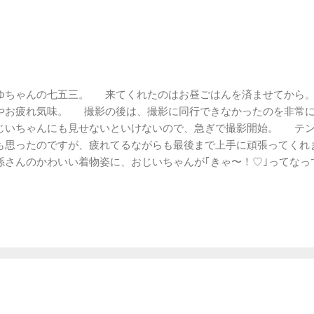
。
ゆちゃんの七五三。 来てくれたのはお昼ごはんを済ませてから。
やお疲れ気味。 撮影の後は、撮影に同行できなかったのを非常に
じいちゃんにも見せないといけないので、急ぎで撮影開始。 テン
も思ったのですが、疲れてるながらも最後まで上手に頑張ってくれ
孫さんのかわいい着物姿に、おじいちゃんが｢きゃ〜！♡｣ってなっ
？(笑) おじいちゃん、みゆちゃんのかわいい着物姿、後は写真で