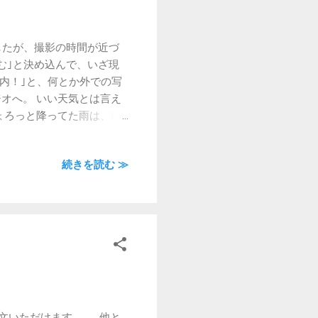
したが、撮影の時間が近づ
む｣と決め込んで、いざ現
内！｣と、何とか外での写
オへ。 いい天気とは言え
ろっと降ってた雨は、い
続きを読む ≫
注文いただけます。 他と