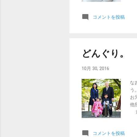
ょ
コメントを投稿
どんぐり。
10月 30, 2016
な
う
お
他
途
い
は
コメントを投稿
楽