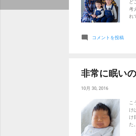
ど
考
れ
よ
兄
コメントを投稿
非常に眠い
10月 30, 2016
こ
け
け
た
ま