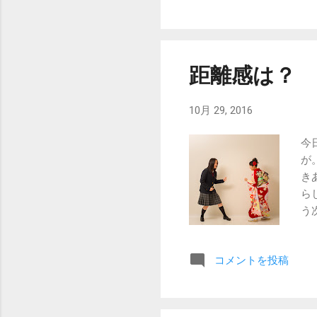
距離感は？
10月 29, 2016
今
が
き
ら
う
り
た
コメントを投稿