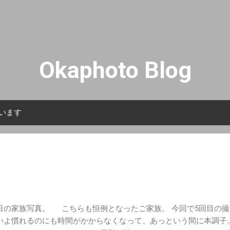
スキップしてメイン コンテンツに移動
Okaphoto Blog
ています
日の家族写真。 こちらも恒例となったご家族。 今回で5回目の
いよ慣れるのにも時間がかからなくなって、あっという間に本調子