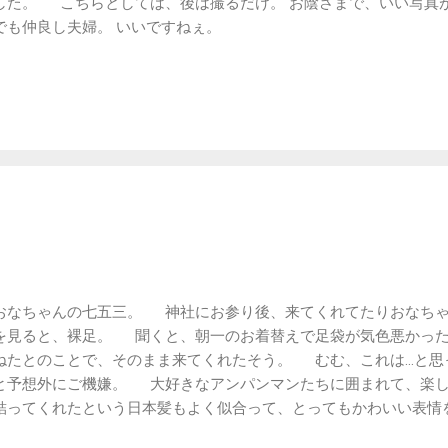
した。 こちらとしては、後は撮るだけ。 お陰さまで、いい写真
でも仲良し夫婦。 いいですねぇ。
。
おなちゃんの七五三。 神社にお参り後、来てくれてたりおなち
を見ると、裸足。 聞くと、朝一のお着替えで足袋が気色悪かった
ねたとのことで、そのまま来てくれたそう。 むむ、これは…と思
と予想外にご機嫌。 大好きなアンパンマンたちに囲まれて、楽しそ
結ってくれたという日本髪もよく似合って、とってもかわいい表
は予定ではお昼ごはんの後の撮影だったのですが、思いの外早めに