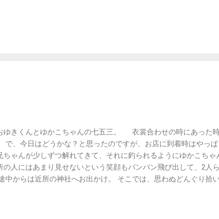
うか？ 意外に太鼓で起きてたりするかも？ 写真は気持ちよさ
おゆきくんとゆかこちゃんの七五三。 衣裳合わせの時にあった時
。 で、今日はどうかな？と思ったのですが、お店に到着時はやっ
兄ちゃんが少しずつ解れてきて、それに釣られるようにゆかこちゃ
所の人にはあまり見せないという笑顔もバンバン飛び出して、2人
中からは近所の神社へお出かけ。 そこでは、思わぬどんぐり拾い
まして… お家にもいっぱいあるというどんぐりを、まぁ嬉しそうに
両手にいっぱい拾って満足そうでした。 撮る側としては予定と違
しそうだったので、それでOKですね(笑)