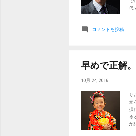
で
代
コメントを投稿
早めで正解
10月 24, 2016
り
元
損
る
が
実