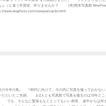
ちょっと違う年賀状、作りませんか？ (有)岡本写真館 NewYearC
p://www.okaphoto.com/newyearcards.html
日の今年の私。 ｢80代に向けて、今の内に写真を撮っておかない
いただいたご夫婦。 お2人とも写真館で写真を撮るのは10年どこ
。 でも、そんなに緊張もなくとってもいい表情。 途中からは何