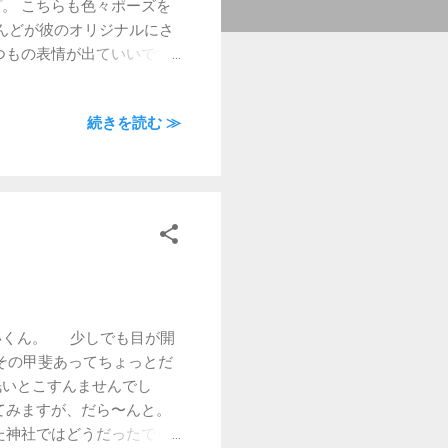
。 こちらも色々ポーズを
んどが彼のオリジナルにさ
つもの表情が出ていいです
ん、よろしくです。 お
。
続きを読む ≫
いくん。 少しでも目が開
、その甲斐あってちょっとだ
眠いとこすんませんでし
てみますが、だら〜んと。
神社ではどうだったでし