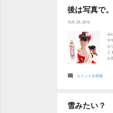
後は写真で
10月 29, 2016
み
や
お
と
お
か
コメントを投稿
雪みたい？