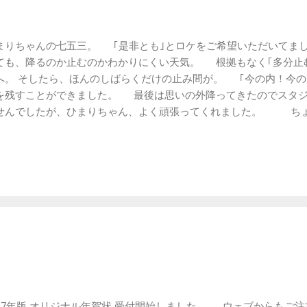
まりちゃんの七五三。 ｢是非とも｣とロケをご希望いただいてま
ても、降るのか止むのかわかりにくい天気。 根拠もなく｢多分止
へ。 そしたら、ほんのしばらくだけの止み間が。 ｢今の内！今の
を残すことができました。 最後は思いの外降ってきたのでスタジ
せんでしたが、ひまりちゃん、よく頑張ってくれました。 ちょ
アクセントに。 少し早いですが、ちょっと雪みたいに見える？
017年版 オリジナル年賀状 受付開始しました。 ウェブからもご