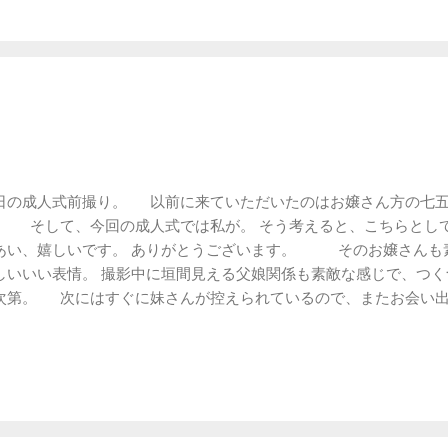
日の成人式前撮り。 以前に来ていただいたのはお嬢さん方の七五
。 そして、今回の成人式では私が。 そう考えると、こちらとし
あい、嬉しいです。 ありがとうございます。 そのお嬢さんも
しいいい表情。 撮影中に垣間見える父娘関係も素敵な感じで、つく
次第。 次にはすぐに妹さんが控えられているので、またお会い出
ます。 写真は、今時の｢年の近い姉妹の距離感｣とはどんなも
らこうなりました。 仲、悪っ(笑)