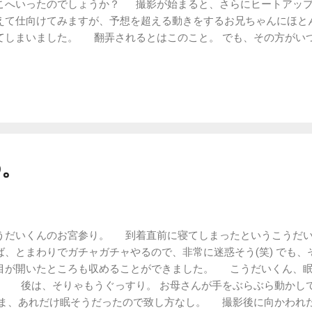
こへいったのでしょうか？ 撮影が始まると、さらにヒートアップ
えて仕向けてみますが、予想を超える動きをするお兄ちゃんにほと
てしまいました。 翻弄されるとはこのこと。 でも、その方がい
ね。 次回からは彼らにおまかせすることにしよう。 お兄ちゃ
ちゃんが考えてくれたポーズも載せたかったので、今回は写真多め
の。
うだいくんのお宮参り。 到着直前に寝てしまったというこうだ
ば、とまわりでガチャガチャやるので、非常に迷惑そう(笑) でも
目が開いたところも収めることができました。 こうだいくん、
。 後は、そりゃもうぐっすり。 お母さんが手をぶらぶら動かし
、あれだけ眠そうだったので致し方なし。 撮影後に向かわれた