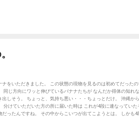
の。
ナナをいただきました。 この状態の現物を見るのは初めてだったの
。 同じ方向にワッと伸びているバナナたちが なんだか得体の知れ
き出しそう。 ちょっと、気持ち悪い・・・ちょっとだけ。 沖縄か
、 分けていただいた方の所に届いた時は これが4段に連なっていた
物だったんですね。 その中からこいつが出てこようとは。 しかも4
ありませんが このまま吊るしておくと、熟して黄色くなってくると
困らなさそうです。