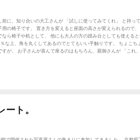
し前に、知り合いの大工さんが 「試しに使ってみてくれ」 と持っ
子用の椅子です。 置き方を変えると座面の高さが変えられるので、 
でなら椅子や机として、 他にも大人の方の踏み台としても使えると
00％な上、角を丸くしてあるのでとてもいい手触りです。 ちょこ
ですが、 お子さんが喜んで座るのはもちろん、親御さんが 「これ、
なでなで。 やはり木で作られたものはいいですね。 なぜかホッとし
’というやつの効果なんでしょうか。 ウチも木製のおもちゃ、もっ
レート。
舞鶴で開催された写真屋さんの集まりに参加してきました。 京都府