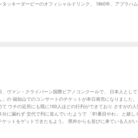
ンタッキーダービーのオフィシャルドリンク。 1860年、アブラハム
国アメリカ大統領に就任した年に 誕生したお酒だそうです。 「PER
ノを教わりました。 あぁ…また飲みたい熱が…
日、ヴァン・クライバーン国際ピアノコンクールで、 日本人とし
ん」の 福知山でのコンサートのチケットが本日発売になりました。
めて ウチの近所にも既に100人ほどの行列ができており さすがの人
多分に漏れず 交代で列に並んでいたようで 「81番目やわ」 と嬉し
チケットをゲットできたもよう。 県外からも並びに来ている人がい
ようだ。 コンサートは10月開催なのでまだもう少し先。 しかし、
ます。 仕事しろっ！て話ですが ま、自営業の利点ということで。 200