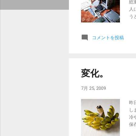
総
人
う
根
域
コメントを投稿
ぜ
集
チ
間
は
変化。
ね
7月 25, 2009
昨
し
冷
保