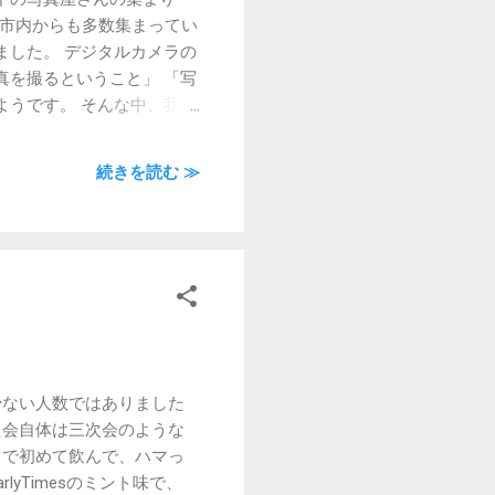
都市内からも多数集まってい
ました。 デジタルカメラの
真を撮るということ」 「写
ようです。 そんな中、我々
いうと抵抗があるかもしれま
で残してもらいたい。 そん
続きを読む ≫
っと若い世代の方にも 広げ
ょうか。 写真屋さんがお
少ない人数ではありました
た会自体は三次会のような
こで初めて飲んで、ハマっ
EarlyTimesのミント味で、