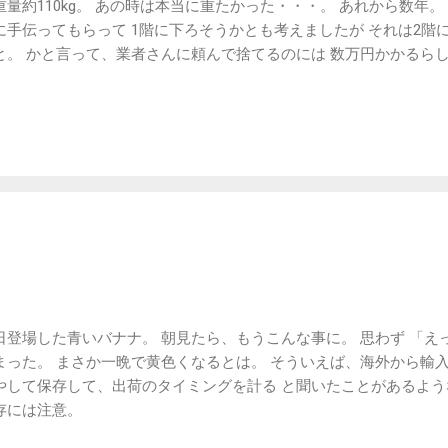
重量約110kg。 あの時は本当に重たかった・・・。 あれから数年。
に手伝ってもらって 1階に下ろそうかとも考えましたが それは2階
と。 かと言って、業者さんに頼んで捨てるのには 数万円かかるらし
性から自力で解体することに。 今朝、作業開始。 「解体」と言っ
。 無意識ではあるが、組み立てればまた使える感じで 配線も一つ一
捨てるとわかっているものを そうしてしまうのか自分でも不思議・
中力が切れてきた。 そうなると配線をわざわざ抜くのももう面倒く
ッと。 一線を越えてしまえば、後はもうおかまい無し。 そうこう
。 いやぁ、やりました。 思いのほか大きな達成感。 これで、自力
これを処分場へ持っていきます。 プリンタくん、短い付き合いで
。 お世話になりました。ありがとう。
日登場した青いバナナ。 朝見たら、もうこんな事に。 思わず 「え
まった。 まさか一晩で黄色くなるとは。 そういえば、海外から輸入
やして保存して、出荷のタイミングを計る と聞いたことがあるよう
存には注意。