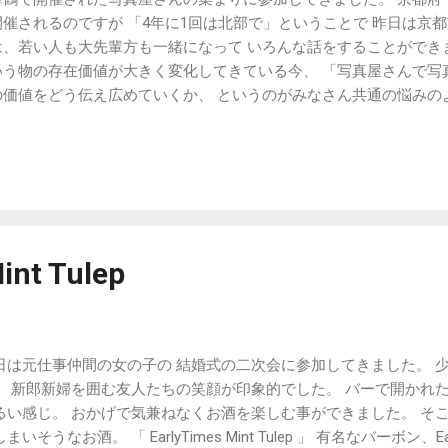
開催されるのですが 「4年に1回は北部で」ということで 昨日は京
は、若い人も大先輩方も一緒になって いろんな話をすることができ
いう物の存在価値が大きく変化してきている今、 「写真屋さんで写
の価値をどう伝え広めていくか、 というのがみなさん共通の悩みの
か「遺影の生前撮影」を広めたいと 今、計画中です。 「遺影」と
トレート」です。 毎年変化する自分の姿を「これだ！」という写真
全国でも同じような動きが始まっており、 お年寄りだけでなく、も
。 まず手始めとしては、我々自身の「遺影」を撮るところからでし
うのは なかなか楽しみですこれは。
int Tulep
日は元仕事仲間の女の子の 結婚式の二次会に参加してきました。 
、 新郎新婦を囲む友人たちの笑顔が印象的でした。 バーで開かれ
るい感じ。 おかげで気兼ねなくお酒を楽しむ事ができました。 そ
まいそうなお酒。 「 EarlyTimes Mint Tulep 」 有名なバーボン、