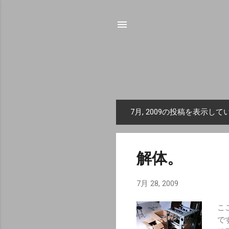
7月, 2009の投稿を表示して
投
稿
解体。
7月 28, 2009
こ
で