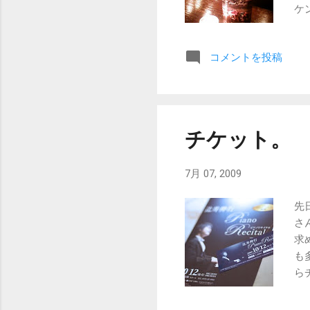
ケ
衆
モ
コメントを投稿
チケット。
7月 07, 2009
先
さ
求
も
ら
た
り