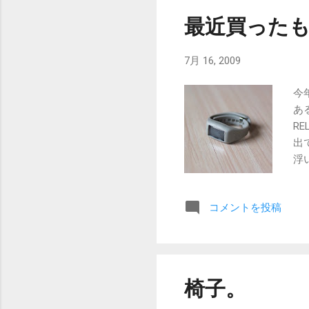
最近買った
7月 16, 2009
今
あ
R
出
浮
レ
モ
コメントを投稿
イ
可
イ
し
ろ
椅子。
と