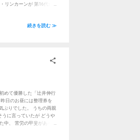
・リンカーンが 第16代合
NOD」に引き続き、素敵な
続きを読む ≫
て初めて優勝した「辻井伸行
 昨日のお昼には整理券を
気ぶりでした。 うちの両親
そうに言っていたが どうや
た中、 苦労の甲斐があっ
両親のガッツにも頭が下が
9.7.8追記 どうやら、う