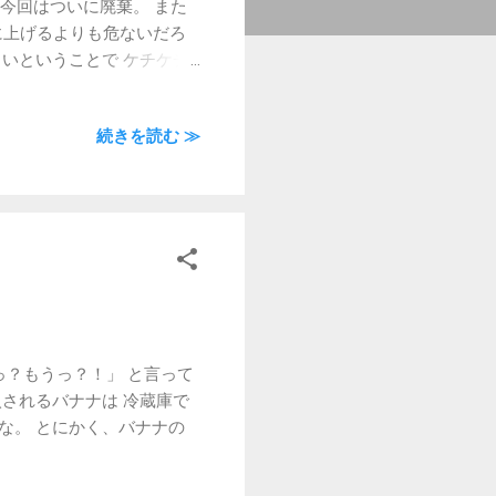
 今回はついに廃棄。 また
に上げるよりも危ないだろ
いということで ケチケチ
ても、最初は「分解」の
つ丁寧に抜いて作業。 な
続きを読む ≫
・・。 が、1時間もすれば
さいので、 ニッパーでブ
しながら奮闘すること3時
で1階へ下ろせます。 明日
したがよく働いてくれました
っ？もうっ？！」 と言って
されるバナナは 冷蔵庫で
な。 とにかく、バナナの