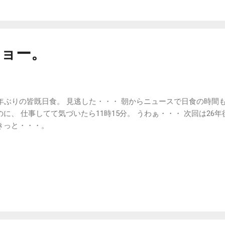
ショー。
6年ぶりの皆既日食。 見逃した・・・ 朝からニュースで日食の時間も 
のに、 仕事してて気づいたら11時15分。 うわぁ・・・ 次回は26年
きっと・・・。