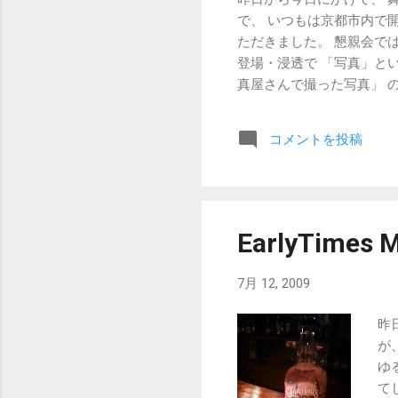
で、 いつもは京都市内で
ただきました。 懇親会で
登場・浸透で 「写真」と
真屋さんで撮った写真」 
北部の支部では、 なんと
せんが、 いわゆる「ポー
コメントを投稿
な思いで動いています。 
ていければと思っています
互いに写真を撮り合うとい
EarlyTimes M
7月 12, 2009
昨
が
ゆ
てし