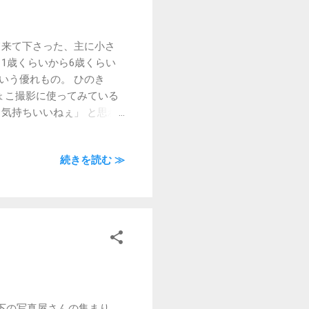
て来て下さった、主に小さ
1歳くらいから6歳くらい
いう優れもの。 ひのき
ちょこ撮影に使ってみている
気持ちいいねぇ」 と思わ
ます。 これが’木のぬくも
と増やそうかな。
続きを読む ≫
下の写真屋さんの集まり