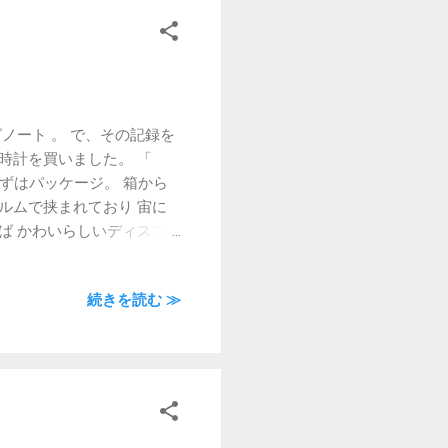
ノート 。 で、その記録を
時計を買いました。 「
 まずはパッケージ。 箱から
ルムで挟まれており 宙に
ば かわいらしいディスプ
 全20色で、他にも限定
不可みたいです。 僕はラ
続きを読む ≫
とつ魅力なのが、着せ替えが
いでにこのベルト、擦れるとマ
今まで携帯を時計代わりに
うと調べてみると、いろい
ーズナブルなモノで満足し