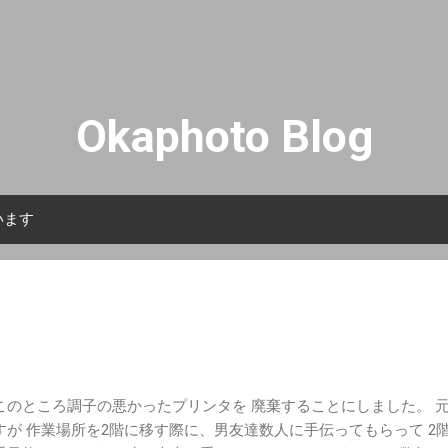
スキップしてメイン コンテンツに移動
Okaphoto Blog
います
このところ調子の悪かったプリンタを 廃棄することにしました。 
すが 作業場所を2階に移す際に、男友達数人に手伝ってもらって 2