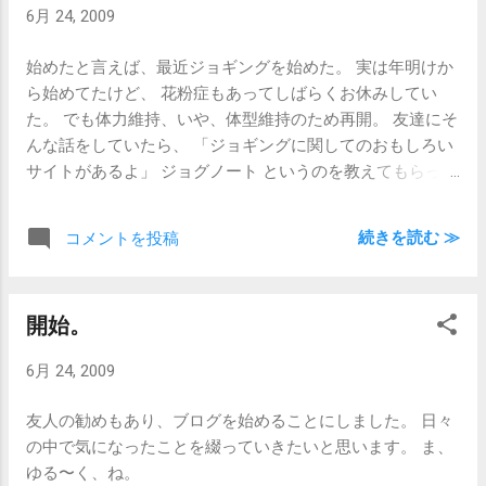
ためのコンパクトデジカメ用にしようか
6月 24, 2009
な。 希望としてはCF型が出てくれればいい
んですが・・・。 新しいものを買うのはや
始めたと言えば、最近ジョギングを始めた。 実は年明けか
っぱり楽しいですね。 いや、ただ新しいも
ら始めてたけど、 花粉症もあってしばらくお休みしてい
の好きなだけ・・・か？
た。 でも体力維持、いや、体型維持のため再開。 友達にそ
んな話をしていたら、 「ジョギングに関してのおもしろい
サイトがあるよ」 ジョグノート というのを教えてもらっ
た。 早速登録。 使い方は次に走った時に勉強しよう。
あ、今日は無し。毎週1回のバドミントンがあるから。 あ
続きを読む ≫
コメントを投稿
さっては走るから・・・きっと。
開始。
6月 24, 2009
友人の勧めもあり、ブログを始めることにしました。 日々
の中で気になったことを綴っていきたいと思います。 ま、
ゆる〜く、ね。