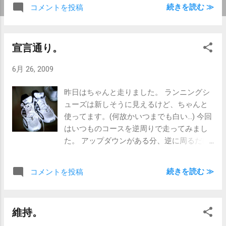
ものは動画のアップロードにも対応してい
続きを読む ≫
コメントを投稿
て 米国で最近発売されたものはRawデータ
にも対応してきた。 今回買ったのは日本
版。 仕事で使えたらいいなぁ、と思って買
宣言通り。
ったのですが、 実際の転送速度は微
妙・・・。 ウチで使っているカメラはNikon
6月 26, 2009
のD3なのでSDカードは使えません。 なので
SD→CFアダプタを介してるせいもあるとは
昨日はちゃんと走りました。 ランニングシ
思いますが 残念ながら、画像を確認しなが
ューズは新しそうに見えるけど、ちゃんと
らの撮影には使えなさそう。 でも、時間を
使ってます。(何故かいつまでも白い…) 今回
置けばカードを取り出さずに撮影画像が確
はいつものコースを逆周りで走ってみまし
認できる。 これは思っていた以上に快適。
た。 アップダウンがある分、逆に周るだけ
カメラメーカー純正の無線機は10万を超え
でかなり感じが違う。 頑張り過ぎると続か
るので、 1万円で簡易と言えど無線環境を
ないので、ゆるりとしたペースで続けてい
構築できることを思えば コストパフォーマ
続きを読む ≫
コメントを投稿
きます。
ンスは抜群です。 Rawデータ対応の最新版
はどうなのか？ Rawは重いからやっぱり遅
いのかな？ かなり気になる。 とりあえず今
維持。
回買った分は、実験も続けつつ、 ブログの