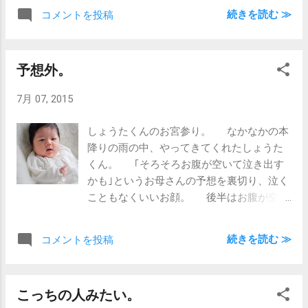
を”ボンッ”とやるやつ。 その”ボンッ”と煙
続きを読む ≫
コメントを投稿
は、ご主人も記憶にも鮮明に残っているそ
うです。 今日の撮影ではさすがに”ボン
ッ”とはやりませんでしたが、緊張気味のご
予想外。
主人とお話しながら、いい表情を残すこと
ができたと思います。 僕自身は”ボン
7月 07, 2015
ッ”の頃の撮影は体験したことはありません
が、話を聞くだけでも、今と昔、写真の取
しょうたくんのお宮参り。 なかなかの本
り方もずいぶん変わりました。 時代を感
降りの雨の中、やってきてくれたしょうた
じますねぇ。
くん。 ｢そろそろお腹が空いて泣き出す
かも｣というお母さんの予想を裏切り、泣く
こともなくいいお顔。 後半はお腹が空い
たようで、口をぴちゃぴちゃしてました
が、そのまま泣くことなく寝てしまいまし
続きを読む ≫
コメントを投稿
た。 体が大きめサイズのしょうたくん、
メンタルも大人だったのかも。 お家につ
いたら、たっぷりご飯をもらってねぇ。
こっちの人みたい。