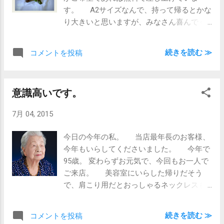
す。 A2サイズなんで、持って帰るとかな
り大きいと思いますが、みなさん喜んでく
ださいます。 先日今年の私の展示が
終了したので、今日も写真を受け取りに来
続きを読む ≫
コメントを投稿
てくださった方が。 そしたら、お礼にと、
お家で収穫された野菜をくださいました。
うれしい、おいしい。 こういう
意識高いです。
の、｢ザ･田舎のお付き合い｣でいいですよ
ね。 商売してるからって、何でもかんでも
7月 04, 2015
お金じゃないです。 こういうお付き合
い、これからも続くと、増えるといいな
今日の今年の私。 当店最年長のお客様、
ぁ。
今年もいらしてくださいました。 今年で
95歳。 変わらずお元気で、今回もお一人で
ご来店。 美容室にいらした帰りだそう
で、肩こり用だとおっしゃるネックレスも
なかなか素敵。 いつまでも美に対して意識
が高くていらして、それも素敵です。 女
続きを読む ≫
コメントを投稿
性の美への意識の高さは、年齢は関係ない