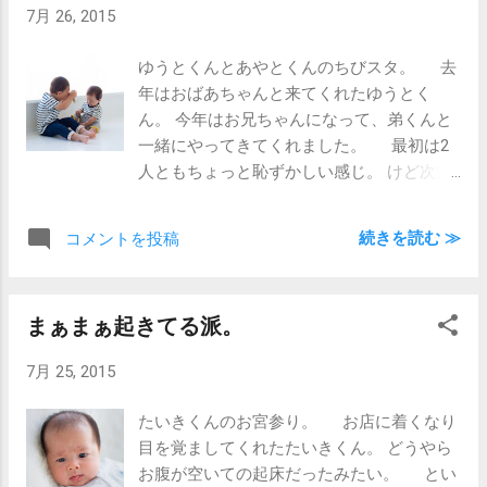
7月 26, 2015
のは奥さん。 目的地へ向かう高速の終点
まで来て、兄の水着を忘れてることに気づ
ゆうとくんとあやとくんのちびスタ。 去
く大チョンボ。 こだわりの強い兄が、パン
年はおばあちゃんと来てくれたゆうとく
ツで海に入ることをよしとするワケもな
ん。 今年はお兄ちゃんになって、弟くんと
く、高速を2往復する羽目に… 2人にとって
一緒にやってきてくれました。 最初は2
は楽しい、奥さんにとっては苦い思い出に
人ともちょっと恥ずかしい感じ。 けど次第
なりました(笑)
にノッてきて、最後はお父さんにお兄ちゃ
んを捕まえてもらうのも中々でした(笑)
続きを読む ≫
コメントを投稿
お兄ちゃんは、ちょいちょい弟のあやとく
んの相手をしてあげたりして優しいのです
が、たまにおもちゃを取り上げたりして揉
まぁまぁ起きてる派。
めてみたり。 まるで我が家の子どもらを
見てるようでした。 でも、男兄弟ってこん
7月 25, 2015
なもんなんだと思います、たぶん。 これ
からさらにケンカや怪我、増えるでしょう
たいきくんのお宮参り。 お店に着くなり
ねぇ。 うちも同様に覚悟しておくことにし
目を覚ましてくれたたいきくん。 どうやら
ます。
お腹が空いての起床だったみたい。 とい