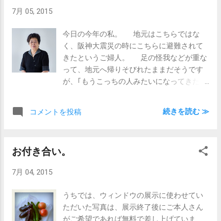
7月 05, 2015
今日の今年の私。 地元はこちらではな
く、阪神大震災の時にこちらに避難されて
きたというご婦人。 足の怪我などが重な
って、地元へ帰りそびれたままだそうです
が、｢もうこっちの人みたいになってきた
わ｣と。 そんなご苦労は感じさせない明
るい方で、楽しい撮影になりました。 50
続きを読む ≫
コメントを投稿
年ぶりの写真館での撮影、いい思い出にな
りましたかね？
お付き合い。
7月 04, 2015
うちでは、ウィンドウの展示に使わせてい
ただいた写真は、展示終了後にご本人さん
がご希望であれば無料で差し上げていま