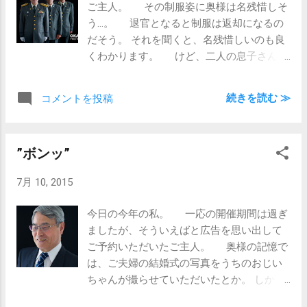
ご主人。 その制服姿に奥様は名残惜しそ
う…。 退官となると制服は返却になるの
だそう。 それを聞くと、名残惜しいのも良
くわかります。 けど、二人の息子さんも
父上の背中を見てか、揃って自衛官になら
れたようで、奥様にとってはまだ身近に制
続きを読む ≫
コメントを投稿
服があるのというのは続くようです。
それにしても毎度ですが、制服、萌えま
す。 かっこいいなぁ。
”ボンッ”
7月 10, 2015
今日の今年の私。 一応の開催期間は過ぎ
ましたが、そういえばと広告を思い出して
ご予約いただいたご主人。 奥様の記憶で
は、ご夫婦の結婚式の写真をうちのおじい
ちゃんが撮らせていただいたとか。 しか
も、当時のフラッシュはマグネシウムの粉