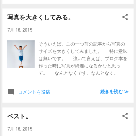
倉庫の肥やしになるなら、買取サービスも
あることですし、処分してしまおうという
写真を大きくしてみる。
ことになりました。 もちろん、思い入れ
のある一部のカメラは残しておきます。 そ
7月 18, 2015
れらはお店に飾っておこうかな。 フ
ィルム自体も着々と販売終了が進んでます
そういえば、この一つ前の記事から写真の
し、販売の続いているフィルムも価格が上
サイズを大きくしてみました。 特に意味
がっていくばかり。 自分はもう全くフィ
は無いです。 強いて言えば、ブログ本を
ルムは使ってませんが、中には趣味でフィ
作った時に写真が綺麗になるかなと思っ
ルムカメラをっていう方もありますよね。
て。 なんとなくです、なんとなく。
けど、趣味で使うにしてもいよいよ現実的
でなくなってきましたねぇ。 それに
しても気になるのは、こういう古いフィル
続きを読む ≫
コメントを投稿
ムカメラ等の買取サービスをしているとこ
ろは、買い取った物をその後どうするの
か。 中古として販売するとしても、そこ
ベスト。
まで市場も大きくないだろうし。 ｢壊れて
てもいいから下取りします｣ってとこもある
7月 18, 2015
し、ほんと謎だわ。