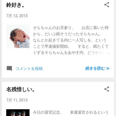
鈴好き。
く”というのが浸透してきてるっていうのを
改めて実感。 そりゃ、長く飾られること
7月 12, 2015
になる写真ですからねぇ。 自分の気に入っ
たのにしたいですよねぇ。
そらちゃんのお宮参り。 お店に着いた時
から、だいぶ眠そうだったそらちゃん。
なんとか起きてる内に一人写しを、という
ことで早速撮影開始。 すると、眠たくて
ぐずるそらちゃんをあやす内、どうやら鈴
の音が寝るでもなく泣くでもないちょうど
いい感じだと判明。 よし来た！と、
続きを読む ≫
コメントを投稿
我々。 鈴を振り振り頑張っていただきまし
た。 そして、一人写しの後はすっかりお
やすみ。 そらちゃんの頑張り、助かりま
名残惜しい。
した。 そらちゃん、ありがとうね。
ちなみに最後の最後は起きてくれたのです
7月 11, 2015
が、泣かせたのはうちの奥さんです(笑) 写
真は、奥さんが泣かせたやつ。
今日の退官記念。 来週退官されるという