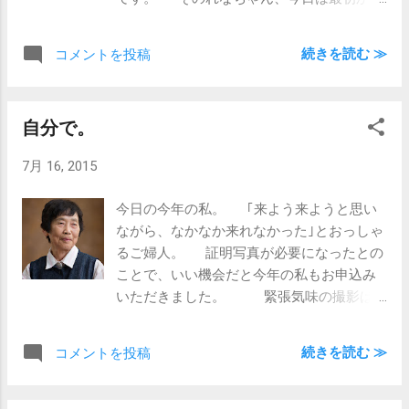
最後までずっとずっとご機嫌。 ご機嫌な
お子さんでもよくあるのが、途中で急に気
続きを読む ≫
コメントを投稿
が変わってお父さんお母さんにべったり、
っていうパターン。 でも、今回はそんな
ことは全く無し。 なかなかの大物ぶりで
自分で。
す。 1年でこの調子なんで、また来年は
どうなってるのか、楽しみですねぇ。
7月 16, 2015
今日の今年の私。 ｢来よう来ようと思い
ながら、なかなか来れなかった｣とおっしゃ
るご婦人。 証明写真が必要になったとの
ことで、いい機会だと今年の私もお申込み
いただきました。 緊張気味の撮影は
スムーズに撮影後は｢やっと撮れたからこれ
でホッとした｣と。 たぶん遺影を意識され
続きを読む ≫
コメントを投稿
てるんだと思います。 そう言いつつ、｢こ
れで安心して生きられる｣と笑いながら帰ら
れました。 ”遺影を自分で準備してお