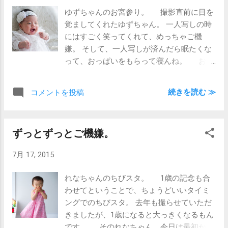
ゆずちゃんのお宮参り。 撮影直前に目を
覚ましてくれたゆずちゃん。 一人写しの時
にはすごく笑ってくれて、めっちゃご機
嫌。 そして、一人写しが済んだら眠たくな
って、おっぱいをもらって寝んね。 お宮
参りの時はこの流れがベストではなかろう
かと思われます。 写真屋的にですが(笑)
続きを読む ≫
コメントを投稿
でも、なかなか思い通りにはいかないもん
ですけどねぇ。 いやぁ、ゆずちゃん、素
晴らしかったです。
ずっとずっとご機嫌。
7月 17, 2015
れなちゃんのちびスタ。 1歳の記念も合
わせてということで、ちょうどいいタイミ
ングでのちびスタ。 去年も撮らせていただ
きましたが、1歳になると大っきくなるもん
です。 そのれなちゃん、今日は最初から