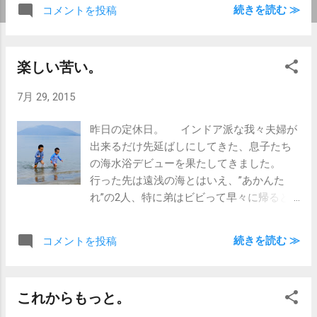
でもわかりやすくなればと思って。 あ、全
続きを読む ≫
コメントを投稿
ての着物の写真を載せるわけではないので
す。一部です。 あと、ドレスはありませ
ん。 もちろん、お客様の方でご用意いた
楽しい苦い。
だいた衣裳の持込みは自由です。 聞くとこ
ろによると、衣裳の持ち込み料を取るとこ
7月 29, 2015
ろもあるそうですが、ご安心ください、う
ちは無料です(笑) とりあえず、女の子は3
昨日の定休日。 インドア派な我々夫婦が
歳の。 男の子は5歳と3歳の。 7歳のはち
出来るだけ先延ばしにしてきた、息子たち
ょっと時間がかかりそうなので、もうちょ
の海水浴デビューを果たしてきました。
っとしてから。 (有)岡本写真館 七五三
行った先は遠浅の海とはいえ、”あかんた
ページ http://www.okaphoto.com/753-
れ”の2人、特に弟はビビって早々に帰ると
festival.html
言うかも、と覚悟してましたが、実際は全
然大丈夫。 弟なんていきなり肩まで浸か
続きを読む ≫
コメントを投稿
って、こっちがびっくり。 ほんとはもう
ちょっと太陽が照る予報だったのに、夏ら
しい天気とはいかない曇天でしたが、2人と
これからもっと。
もなかなかスムーズな海水浴デビューでし
た。 そういや、スムーズでなかった