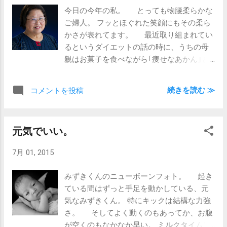
今日の今年の私。 とっても物腰柔らかな
ご婦人。 フッとほぐれた笑顔にもその柔ら
かさが表れてます。 最近取り組まれてい
るというダイエットの話の時に、うちの母
親はお菓子を食べながら｢痩せなあかん｣と
言っていると話すと、｢それ一緒やわ｣と笑
ってらっしゃいました(笑) 体の負担を軽
続きを読む ≫
コメントを投稿
減するためのダイエット、成功を願ってお
ります。 とりあえず、お菓子は禁止です
かね？
元気でいい。
7月 01, 2015
みずきくんのニューボーンフォト。 起き
ている間はずっと手足を動かしている、元
気なみずきくん。 特にキックは結構な力強
さ。 そしてよく動くのもあってか、お腹
が空くのもなかなか早い。 ミルクタイムは