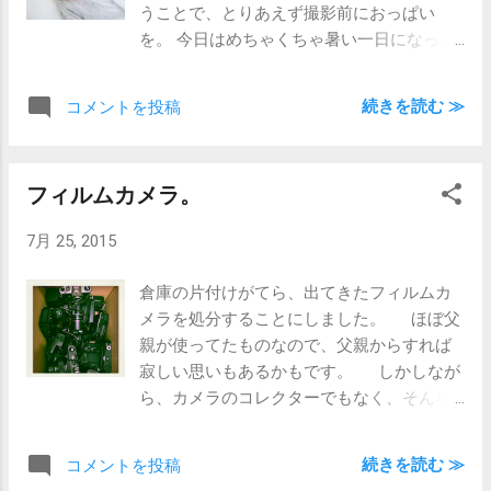
うことで、とりあえず撮影前におっぱい
を。 今日はめちゃくちゃ暑い一日になった
ので、お父さんお母さんの汗が止まるのを
待つのにもちょうどいい待ち時間になった
続きを読む ≫
コメントを投稿
かも。 お腹が満たされた後はしばら
くはお目々ぱっちり。 眉間のシワが若干気
になりましたが(笑)、一人写しをするのにも
フィルムカメラ。
助かりました。 後半はまたまた眠気がや
ってきたようで、すっかりおやすみ。 寝て
7月 25, 2015
起きて寝て、なかなか忙しいたいきくんで
した。 お母さんがおっしゃるには、
倉庫の片付けがてら、出てきたフィルムカ
たいきくん、夜はまぁまぁ起きてる派だそ
メラを処分することにしました。 ほぼ父
う。 でも、さすがに今日は疲れてよく寝る
親が使ってたものなので、父親からすれば
んじゃないかなぁ。
寂しい思いもあるかもです。 しかしなが
ら、カメラのコレクターでもなく、そんな
にきちっと保管してあったわけでもなく(さ
すがに写真のような状態で保管してたわけ
続きを読む ≫
コメントを投稿
ではないですが)、このまま箪笥のではなく