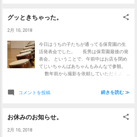
ました。 いやぁ、よかった…ほんと…
やっぱり、新しいお家はいいですね。 匂
グッときちゃった。
いまで新しくて、こっちもウキウキしてし
まいます。 さて、次回はどこで撮りまし
2月 10, 2018
ょう？
今日はうちの子たちが通ってる保育園の生
活発表会でした。 長男は保育園最後の発
表会。 ということで、午前中はお店を閉め
てじいちゃんばあちゃんもみんなで参観。
数年前から撮影を依頼していただくよう
になったので、僕は仕事と兼務。 精神的に
はどちらかと言うとドライな感じで、仕事
続きを読む ≫
コメントを投稿
の感じが強いのがいつもですが、今回はち
ょっと違いました。 新しくなった園舎･
ホールでのびのびと発表するこどもたち。
お休みのお知らせ。
長男のいる年長組のみんなが一生懸命発表
してる姿に、ファインダー越しにグッとく
2月 10, 2018
るものが。 これには我ながらびっくり。