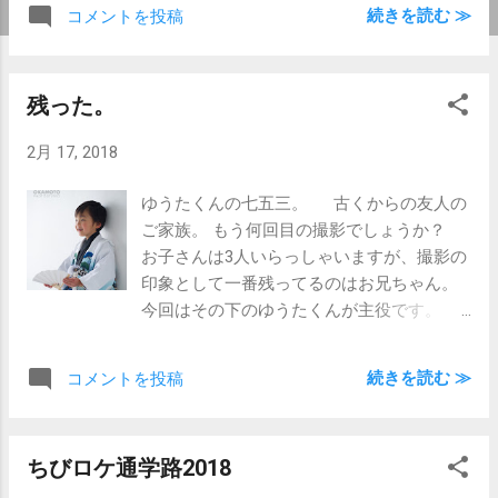
中は例によって気分次第ですが(笑)、一番上
続きを読む ≫
コメントを投稿
は思いの外お兄ちゃんの意識が芽生えてき
てるんでしょうか？ 今後も、そのままい
っていただけると嬉しいです。 そう
残った。
いえば、第三子誕生をご存じの方からは、
｢女の子やし、メロメロになるやろな｣と言
2月 17, 2018
われまくるのですが、自分的には今のとこ
ろはまだそんな感じもなく。 ま、｢赤ち
ゆうたくんの七五三。 古くからの友人の
ゃん、かわいい｣って感じはありますが、む
ご家族。 もう何回目の撮影でしょうか？
しろ、兄ちゃん達が世話を焼いてる姿の方
お子さんは3人いらっしゃいますが、撮影の
が萌えまくりです。 本を読み聞かせてる
印象として一番残ってるのはお兄ちゃん。
のとか、かわいすぎて悶え死にそうでし
今回はその下のゆうたくんが主役です。
た。 とは言いつつ、3ヶ月位で愛想も
午後の撮影ということで、ぬくぬくのお
出てきたら、メロメロかな？
手々。 後半は見るからに眠〜くなってまし
続きを読む ≫
コメントを投稿
たが、気に入った扇子をいじりいじり、頑
張ってくれます。 瞬きもゆっくりになっ
てきて、いよいよ眠そうな所で撮影終了。
ちびロケ通学路2018
どうにか持ちこたえてくれました。 帰り
の車で寝てないかな？ これで、彼もばっ