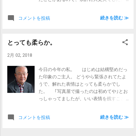
お姉ちゃんのともこちゃんは、着物の
色でお母さんと意見が別れたんですが、と
続きを読む ≫
コメントを投稿
もこちゃんが折れて、お母さん希望の赤い
着物。 それがまた良く似合ってました。
赤で正解でしたな。 ひろこちゃん
とっても柔らか。
は、ずっとマイペースで遊んでて、撮影も
スムーズ。 程よくちょけてくれたので、ら
2月 02, 2018
しいだろう表情も残すことができました。
お姉ちゃんの着物についた小物が気にな
今日の今年の私。 はじめは結構堅めだっ
ってたようなので、7歳も楽しみなんじゃな
た印象のご主人。 どうやら緊張されてたよ
いでしょうか。 それにしても、妹2人
うで、解れた表情はとっても柔らかでし
を見守るお兄ちゃんが優しかったなぁ。 写
た。 ｢写真屋で撮ったのは初めてや｣とお
真に写らない所で一番頑張ったのはお兄ち
っしゃってましたが、いい表情を残すこと
ゃんかも？
が出来たのではないでしょうか。 1枚選
んでいただく写真は、奥様と相談されてか
続きを読む ≫
コメントを投稿
らとのこと。 どうやら決定権は奥様にある
ようです(笑) さて、どの写真になるんで
しょうかね？