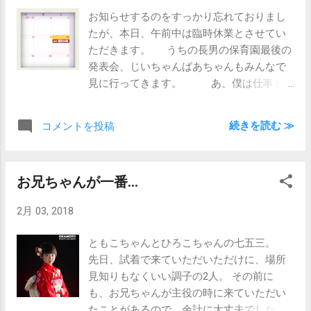
今まで、涙するお母さん方を度々目にし
お知らせするのをすっかり忘れておりまし
ていたので、その気持ちがわかった感じで
たが、本日、午前中は臨時休業とさせてい
す。 やぁ、ベタに｢ぼくたち、わたした
ただきます。 うちの長男の保育園最後の
ちは｣みたいなやつ、たまりまへんな。
発表会、じいちゃんばあちゃんもみんなで
ただ、次男の発表を見てもそこまでグッと
見に行ってきます。 あ、僕は仕事と
はこなかったので、やはり｢最後だから｣と
兼務。
いうのがどこかにあるんでしょうか？ 次
男の発表の時は、本人の落ち着きの無さが
続きを読む ≫
コメントを投稿
気になるばかりでした… ほんと、ちゃかち
ゃかしている… さて、大きなイベント
も終わって、いよいよ卒園が見えてきまし
お兄ちゃんが一番…
た。 先日は小学校の入学説明会がありま
したが、卒園すればすぐ小学校入学です。
2月 03, 2018
みんなどんな小学生になるんでしょうか
ね？ 楽しみですなぁ。 ちなみに、初
ともこちゃんとひろこちゃんの七五三。
っ端の年長組の太鼓の発表。 うちの子は2
先日、試着で来ていただいただけに、場所
列目でしたが、前の子とだだ被りで撮れな
見知りもなくいい調子の2人。 その前に
かった。 そういう｢持ってなさ｣は私の責
も、お兄ちゃんが主役の時に来ていただい
任かな…
たことがあるので、余計に大丈夫でした。