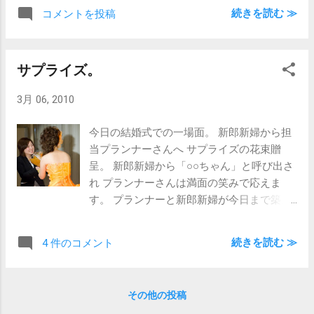
婦が「戒師(かいし)」と呼ばれる僧から お
続きを読む ≫
コメントを投稿
互いの数珠を受け取り、婚姻の証として交
換するというもの。 「指輪の交換」は無い
んですよね。 毎回質問するのを忘れて未だ
サプライズ。
答えを知らないのですが、 どうなんでしょ
う？「結婚指輪」自体が無いのでしょう
3月 06, 2010
か？ お寺の息子さんは結婚指輪とか準備し
ないものなんですかね？ 納品の時は忘れず
今日の結婚式での一場面。 新郎新婦から担
聞いてみよう。
当プランナーさんへ サプライズの花束贈
呈。 新郎新婦から「○○ちゃん」と呼び出さ
れ プランナーさんは満面の笑みで応えま
す。 プランナーと新郎新婦が今日まで築き
上げてきた 信頼関係がよくわかった瞬間で
した。 プランナーさんにとっては プランナ
続きを読む ≫
4 件のコメント
ー冥利に尽きるでしょうね。 最近はこうい
う 「新郎新婦のスタッフへの気遣い」 の場
面にも弱いです。 泣いてないけど…
その他の投稿