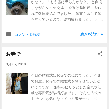
かな？」 「もう雪は降らんかな？」 と自問
しながらタイヤ交換。 今週は腸風邪にやら
れて数日寝込んでました。 体重も落ちて体
も弱っているので、結構疲れました。 明日
は明日で、カングーの修理の為 街中のディ
ーラーまで行ってきます。
続きを読む ≫
コメントを投稿
お寺で。
3月 07, 2010
今日の結婚式はお寺での仏式でした。 今ま
で何度かお寺での結婚式を撮らせていただ
いてますが、 独特のピリッとした空気や荘
厳な雰囲気が結構好きです。 そんな仏式の
中でいつも気になっている事が一つ。 式の
中にある「寿珠授与」という儀式。 新郎新