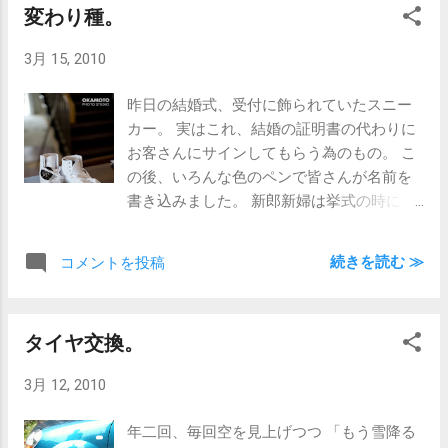
変わり種。
3月 15, 2010
昨日の結婚式、受付に飾られていたスニー
カー。 実はこれ、結婚の証明書の代わりに
お客さんにサインしてもらう為のもの。 こ
の後、いろんな色のペンで皆さんが名前を
書き込みました。 新郎新婦は挙式の時にサ
インをします。 「お客さんの名前で全部埋
まってしまったらどうすんのかな？」 と思
続きを読む ≫
コメントを投稿
っていたら、かかとのところが予め確保し
てありました。 なるほど。 スポーツ好きの
新郎新婦ならではの発想でした。
タイヤ交換。
3月 12, 2010
年二回、毎回空を見上げつつ 「もう雪降る