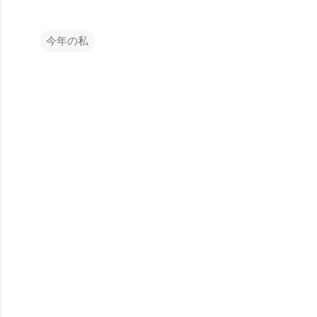
今年の私
コ
メ
ン
ト