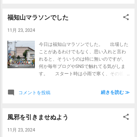
学,卒業,成人式と、彼が殿を務めます。
福知山マラソンでした
11月 23, 2024
今日は福知山マラソンでした。 出場した
ことがあるわけでもなく、思い入れと言わ
れると、そういうのは特に無いのですが、
何か毎年ブログやSNSで触れてる気がしま
す。 スタート時は小雨で寒く、その後は
日が照って少し暖かく、難しいコンディシ
ョン。 そんな中、うちの近所も4500人を超
続きを読む ≫
コメントを投稿
えるランナーが駆け抜けていきました。 ち
ょっとだけ沿道へ行きましたが、知ってる
顔もちらほら。 42km走るとか、すごい
風邪を引きませぬよう
なぁ。 今頃はもうみんなゴールしてるも
んなんでしょうか？ 皆様、お疲れさまでし
11月 23, 2024
た。