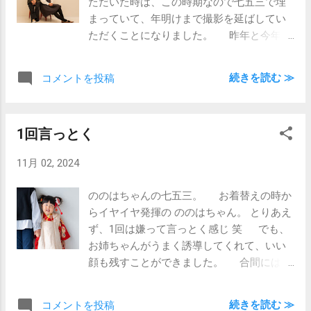
ただいた時は、この時期なので七五三で埋
まっていて、年明けまで撮影を延ばしてい
ただくことになりました。 昨年と今年は
早めにご予約いただいて、無事記念日に撮
影。 変わらない仲の良さが素敵でした。
続きを読む ≫
コメントを投稿
今日はおでかけされるとのこと。 昨日と違
ってめちゃくちゃいい天気になって良かっ
た。 楽しんできてくださいね。
1回言っとく
11月 02, 2024
ののはちゃんの七五三。 お着替えの時か
らイヤイヤ発揮の ののはちゃん。 とりあえ
ず、1回は嫌って言っとく感じ 笑 でも、
お姉ちゃんがうまく誘導してくれて、いい
顔も残すことができました。 合間には家
族みんなにチュ～のプレゼント。 嫌とは言
いつつ、楽しんでくれたかな？ 最後までよ
続きを読む ≫
コメントを投稿