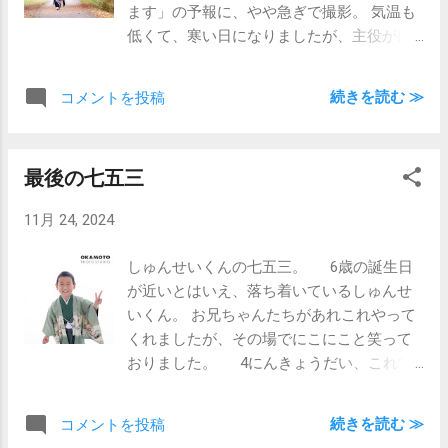
ます」の予報に、やや急ぎで撮影。 気温も
低くて、寒い日になりましたが、主役がに
こにこして「寒くない」と言ってくれて、
みんなで頑張ることができました。 紅葉
続きを読む ≫
コメントを投稿
はまだ赤いところは少なくて、黄色いのが
多かったかな。 かと思えば、もう落葉して
る木もあって、これも夏の暑さのせいなの
最後の七五三
かもしれません。 ともあれ、雨は降ら
ず、無事撮影終了。 ご希望の秋っぽい写真
11月 24, 2024
が残せました。 よかったよかった。
しゅんせいくんの七五三。 6歳の誕生日
が近いとはいえ、落ち着いているしゅんせ
いくん。 お兄ちゃんたちがあれこれやって
くれましたが、その場でにこにこと笑って
おりました。 4にんきょうだい、これで
最後の七五三。 午後のお参りを頑張れば、
一段落です。 お父さんお母さん、とりあ
続きを読む ≫
コメントを投稿
えず、お疲れさまでした。 この後も、入