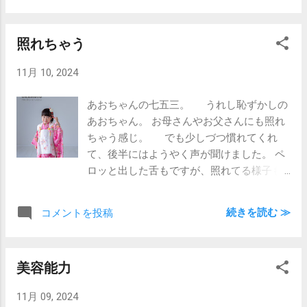
照れちゃう
11月 10, 2024
あおちゃんの七五三。 うれし恥ずかしの
あおちゃん。 お母さんやお父さんにも照れ
ちゃう感じ。 でも少しづつ慣れてくれ
て、後半にはようやく声が聞けました。 ペ
ロッと出した舌もですが、照れてる様子も
かわいかったです。 撮影が済むと、いつ
もの調子。 大っきな声が出ておりました。
続きを読む ≫
コメントを投稿
あおちゃん、とっても上手でした。 お疲
れさま。
美容能力
11月 09, 2024