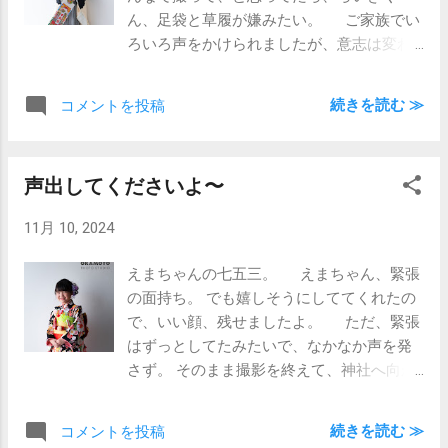
ん、足袋と草履が嫌みたい。 ご家族でい
ろいろ声をかけられましたが、意志は変わ
らず、とりあえずスニーカーでいうことい
うことになりました。 何とかその気にな
続きを読む ≫
コメントを投稿
って、みんなでも撮れました。 よかったよ
かった。 まぁ、嫌なもんは嫌だしねぇ。
声出してくださいよ〜
11月 10, 2024
えまちゃんの七五三。 えまちゃん、緊張
の面持ち。 でも嬉しそうにしててくれたの
で、いい顔、残せましたよ。 ただ、緊張
はずっとしてたみたいで、なかなか声を発
さず。 そのまま撮影を終えて、神社へ向か
われました。 ご祈祷が終わったら開放さ
れますかね？ 声出してくださいよ〜
続きを読む ≫
コメントを投稿