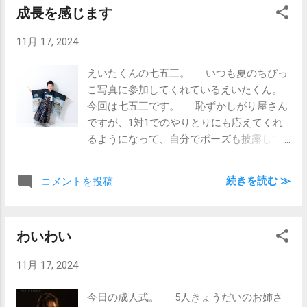
成長を感じます
11月 17, 2024
えいたくんの七五三。 いつも夏のちびっ
こ写真に参加してくれているえいたくん。
今回は七五三です。 恥ずかしがり屋さん
ですが、1対1でのやりとりにも応えてくれ
るようになって、自分でポーズも披露して
くれたりして、成長を感じます。 午後の
撮影ということで、温々の手で、眠たいで
続きを読む ≫
コメントを投稿
あろうところ、最後まで頑張ってくれまし
た 。 いやぁ、大っきくなりましたな
ぁ。 これからの成長も楽しみです。
わいわい
11月 17, 2024
今日の成人式。 5人きょうだいのお姉さ