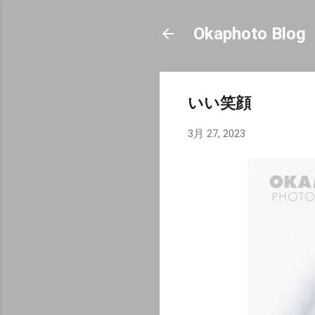
Okaphoto Blog
いい笑顔
3月 27, 2023