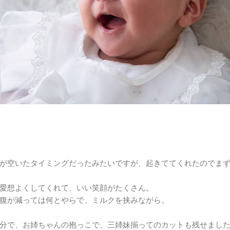
が空いたタイミングだったみたいですが、起きててくれたのでま
愛想よくしてくれて、いい笑顔がたくさん。
腹が減っては何とやらで、ミルクを挟みながら。
分で、お姉ちゃんの抱っこで、三姉妹揃ってのカットも残せまし