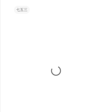
七五三
コ
メ
ン
ト