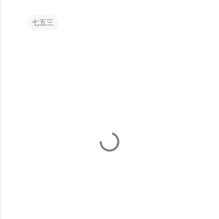
七五三
コ
メ
ン
ト