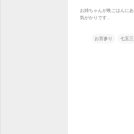
お姉ちゃんが晩ごはんにあ
気がかりです…
お宮参り
七五三
コ
メ
ン
ト