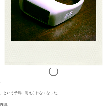
。
、という矛盾に耐えられなくなった。
再開。