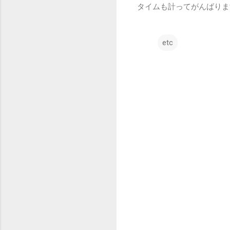
タイムも計ってがんばりま
etc
コ
メ
ン
ト