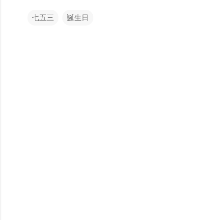
七五三
誕生日
コ
メ
ン
ト