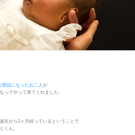
お世話になったお二人
が
なってやって来てくれました。
誕生から2ヶ月経っているということで
とくん。