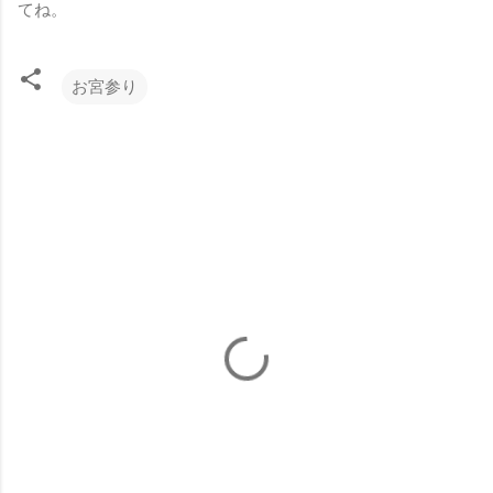
てね。
お宮参り
コ
メ
ン
ト