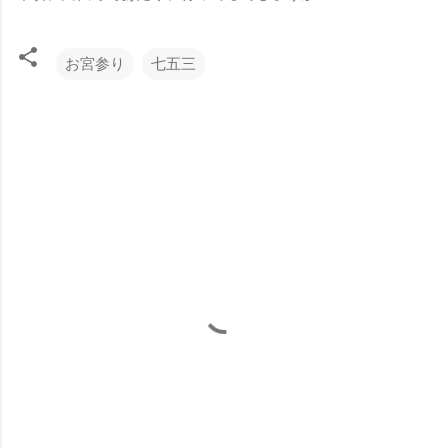
お宮参り
七五三
コ
メ
ン
ト