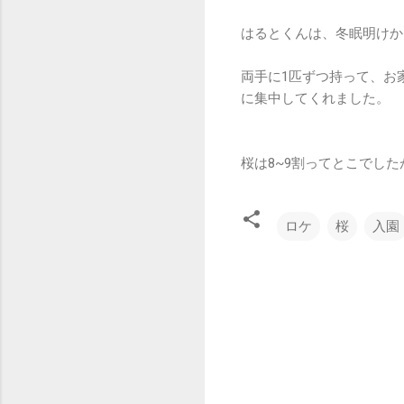
はるとくんは、冬眠明けか
両手に1匹ずつ持って、お
に集中してくれました。
桜は8~9割ってとこでし
ロケ
桜
入園
コ
メ
ン
ト