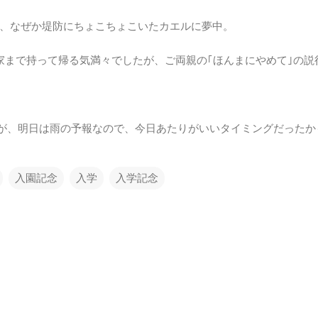
、なぜか堤防にちょこちょこいたカエルに夢中。
家まで持って帰る気満々でしたが、ご両親の｢ほんまにやめて｣の説得(
たが、明日は雨の予報なので、今日あたりがいいタイミングだった
入園記念
入学
入学記念