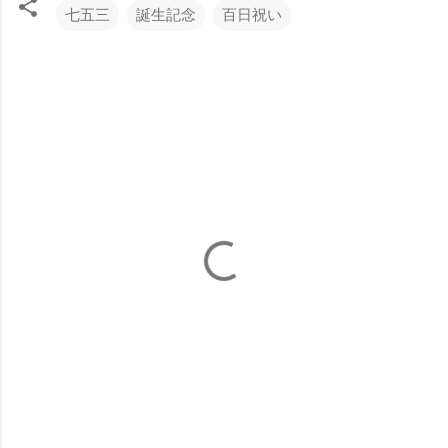
七五三
誕生記念
百日祝い
コ
メ
ン
ト