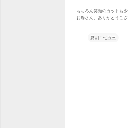
もちろん笑顔のカットも少
お母さん、ありがとうござ
夏割！七五三
コ
メ
ン
ト