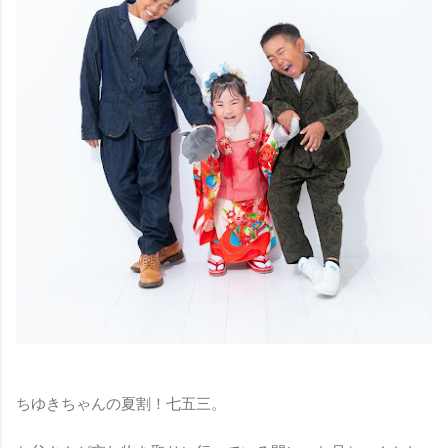
ちゆきちゃんの夏割！七五三。