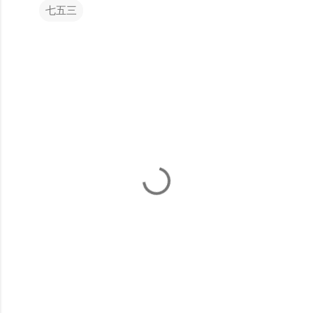
七五三
コ
メ
ン
ト