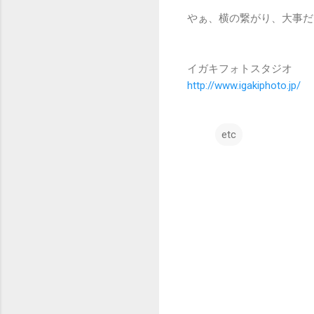
やぁ、横の繋がり、大事だ
イガキフォトスタジオ
http://www.igakiphoto.jp/
etc
コ
メ
ン
ト