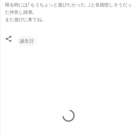
帰る時には｢もうちょっと遊びたかった…｣と名残惜しそうだっ
た仲良し姉弟。
また遊びに来てね。
誕生日
コ
メ
ン
ト