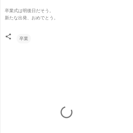
卒業式は明後日だそう。
新たな出発、おめでとう。
卒業
コ
メ
ン
ト