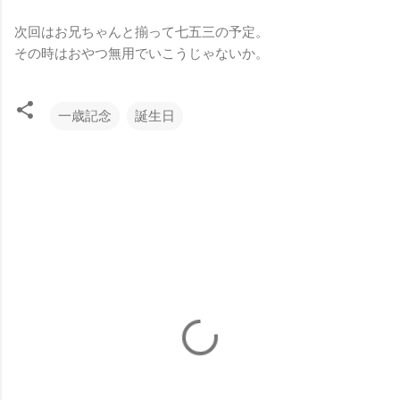
次回はお兄ちゃんと揃って七五三の予定。
その時はおやつ無用でいこうじゃないか。
一歳記念
誕生日
コ
メ
ン
ト