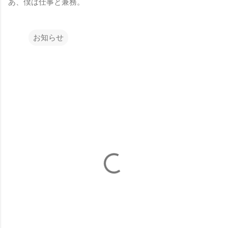
あ、僕は仕事と兼務。
お知らせ
コ
メ
ン
ト