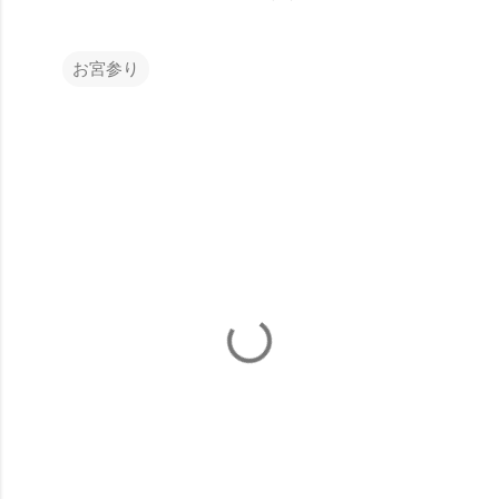
お宮参り
コ
メ
ン
ト