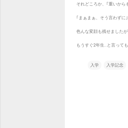
それどころか、｢重いからも
｢まぁまぁ、そう言わずに
色んな変顔も残せましたが
もうすぐ2年生…と言って
入学
入学記念
コ
メ
ン
ト