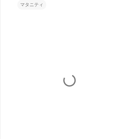
マタニティ
コ
メ
ン
ト