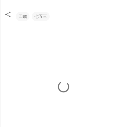
四歳
七五三
コ
メ
ン
ト