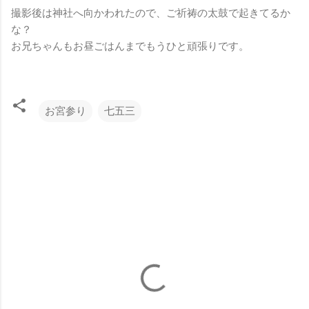
撮影後は神社へ向かわれたので、ご祈祷の太鼓で起きてるか
な？
お兄ちゃんもお昼ごはんまでもうひと頑張りです。
お宮参り
七五三
コ
メ
ン
ト