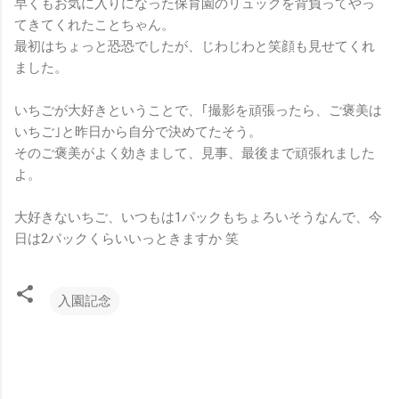
早くもお気に入りになった保育園のリュックを背負ってやっ
てきてくれたことちゃん。
最初はちょっと恐恐でしたが、じわじわと笑顔も見せてくれ
ました。
いちごが大好きということで、｢撮影を頑張ったら、ご褒美は
いちご｣と昨日から自分で決めてたそう。
そのご褒美がよく効きまして、見事、最後まで頑張れました
よ。
大好きないちご、いつもは1パックもちょろいそうなんで、今
日は2パックくらいいっときますか 笑
入園記念
コ
メ
ン