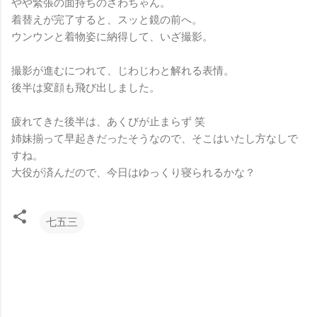
やや緊張の面持ちのさわちゃん。
着替えが完了すると、スッと鏡の前へ。
ウンウンと着物姿に納得して、いざ撮影。
撮影が進むにつれて、じわじわと解れる表情。
後半は変顔も飛び出しました。
疲れてきた後半は、あくびが止まらず 笑
姉妹揃って早起きだったそうなので、そこはいたし方なしで
すね。
大役が済んだので、今日はゆっくり寝られるかな？
七五三
コ
メ
ン
ト