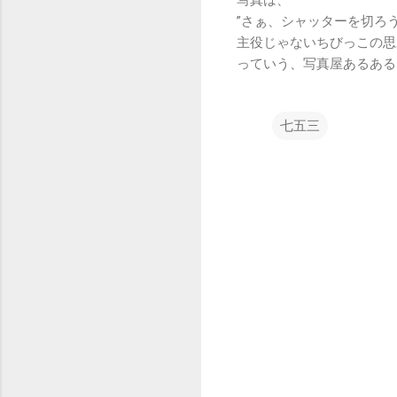
”さぁ、シャッターを切ろ
主役じゃないちびっこの思
っていう、写真屋あるある
七五三
コ
メ
ン
ト