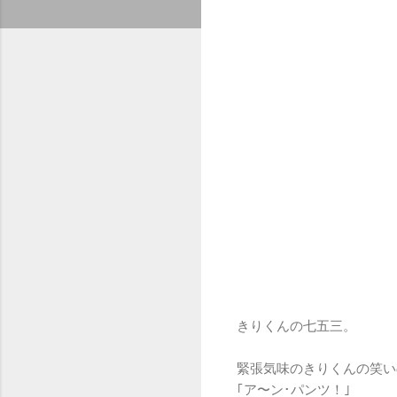
きりくんの七五三。
緊張気味のきりくんの笑い
｢ア〜ン･パンツ！｣