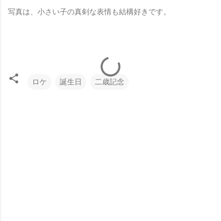
写真は、小さい子の真剣な表情も結構好きです。
ロケ
誕生日
二歳記念
コ
メ
ン
ト