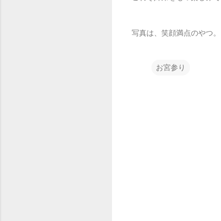
写真は、笑顔満点のやつ。
お宮参り
コ
メ
ン
ト