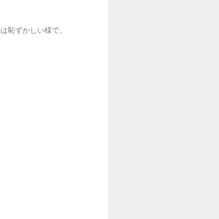
のは恥ずかしい様で。
。