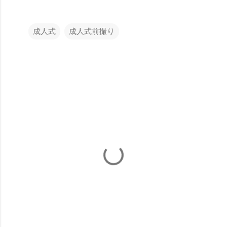
成人式
成人式前撮り
コ
メ
ン
ト