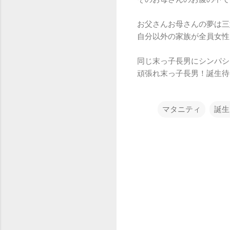
お父さんお母さんの夢は三
自分以外の家族が全員女性
同じ末っ子長男にシンパシ
頑張れ末っ子長男！誕生待
マタニティ
誕生
コ
メ
ン
ト