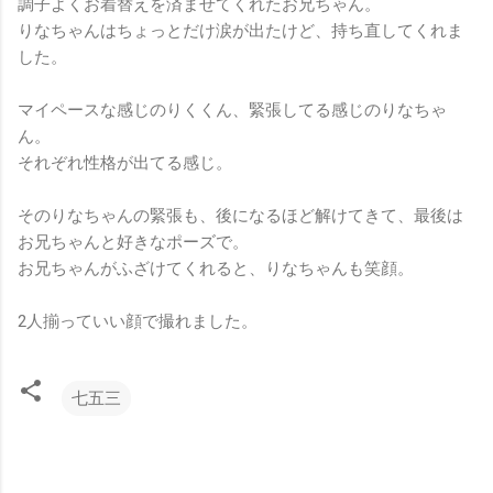
調子よくお着替えを済ませてくれたお兄ちゃん。
りなちゃんはちょっとだけ涙が出たけど、持ち直してくれま
した。
マイペースな感じのりくくん、緊張してる感じのりなちゃ
ん。
それぞれ性格が出てる感じ。
そのりなちゃんの緊張も、後になるほど解けてきて、最後は
お兄ちゃんと好きなポーズで。
お兄ちゃんがふざけてくれると、りなちゃんも笑顔。
2人揃っていい顔で撮れました。
七五三
コ
メ