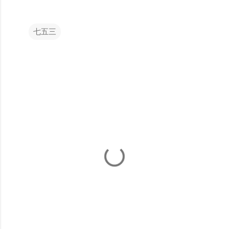
七五三
コ
メ
ン
ト