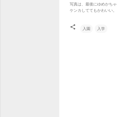
写真は、最後にゆめかちゃ
ケンカしててもかわいい。
入園
入学
コ
メ
ン
ト