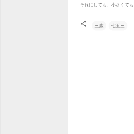
それにしても、小さくても
三歳
七五三
コ
メ
ン
ト