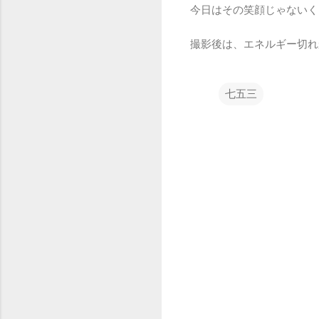
今日はその笑顔じゃないく
撮影後は、エネルギー切れ
七五三
コ
メ
ン
ト