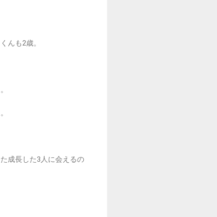
くんも2歳。
く。
た。
た成長した3人に会えるの